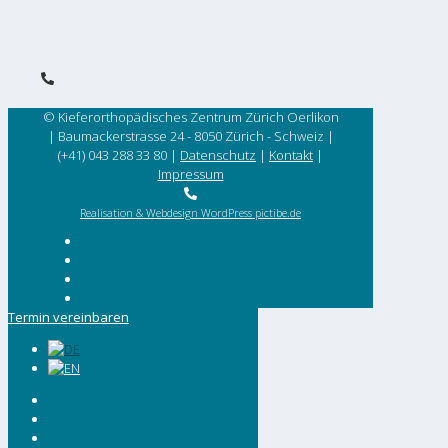
© Kieferorthopädisches Zentrum Zürich Oerlikon
| Baumackerstrasse 24 - 8050 Zürich - Schweiz |
(+41) 043 288 33 80
|
Datenschutz
|
Kontakt
|
Impressum
Realisation & Webdesign WordPress pictibe.de
Termin vereinbaren